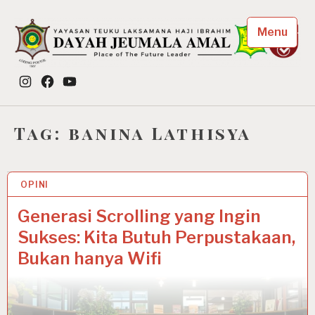
Skip
to
Menu
content
Dayah Jeumala Amal
Instagram
Facebook
YouTube
Place of The Future Leader
Tag:
banina Lathisya
OPINI
18 SEP 2025
Generasi Scrolling yang Ingin
Sukses: Kita Butuh Perpustakaan,
Bukan hanya Wifi