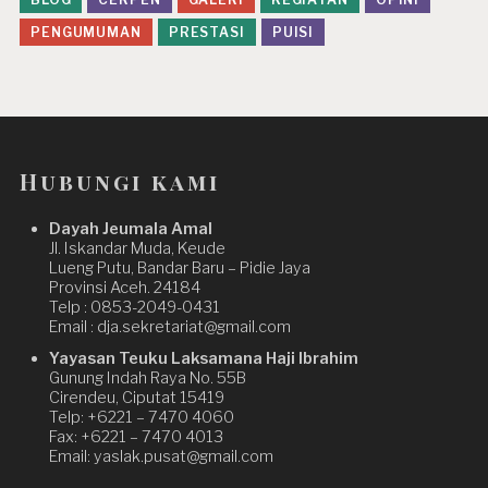
PENGUMUMAN
PRESTASI
PUISI
Hubungi kami
Dayah Jeumala Amal
Jl. Iskandar Muda, Keude
Lueng Putu, Bandar Baru – Pidie Jaya
Provinsi Aceh. 24184
Telp : 0853-2049-0431
Email : dja.sekretariat@gmail.com
Yayasan Teuku Laksamana Haji Ibrahim
Gunung Indah Raya No. 55B
Cirendeu, Ciputat 15419
Telp: +6221 – 7470 4060
Fax: +6221 – 7470 4013
Email: yaslak.pusat@gmail.com