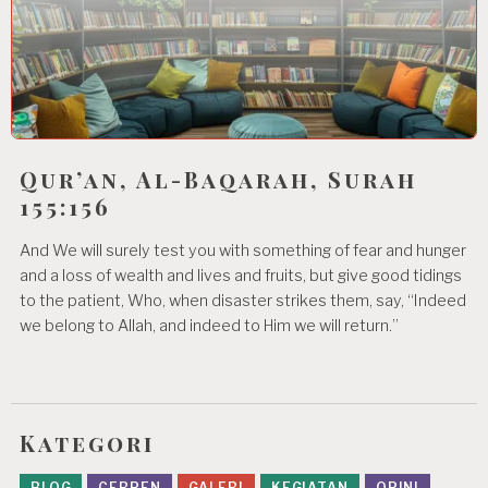
Qur’an, Al-Baqarah, Surah
155:156
And We will surely test you with something of fear and hunger
and a loss of wealth and lives and fruits, but give good tidings
to the patient, Who, when disaster strikes them, say, “Indeed
we belong to Allah, and indeed to Him we will return.”
Kategori
BLOG
CERPEN
GALERI
KEGIATAN
OPINI