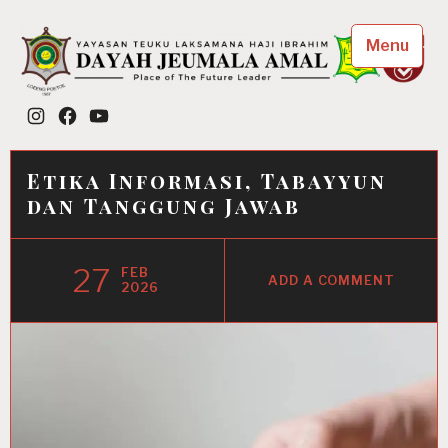
Skip
to
Menu
content
Dayah Jeumala Amal
Instagram
Facebook
YouTube
Place of The Future Leader
Etika Informasi, Tabayyun
dan Tanggung Jawab
27
FEB
ADD A COMMENT
2026