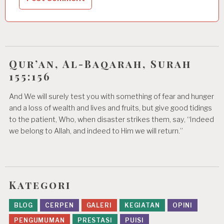
Qur’an, Al-Baqarah, Surah
155:156
And We will surely test you with something of fear and hunger
and a loss of wealth and lives and fruits, but give good tidings
to the patient, Who, when disaster strikes them, say, “Indeed
we belong to Allah, and indeed to Him we will return.”
Kategori
BLOG
CERPEN
GALERI
KEGIATAN
OPINI
PENGUMUMAN
PRESTASI
PUISI