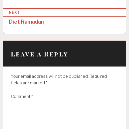
t
NEXT
n
Diet Ramadan
a
v
i
Leave a Reply
g
a
t
Your email address will not be published.
Required
i
fields are marked
*
o
Comment
*
n