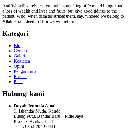
And We will surely test you with something of fear and hunger and
a loss of wealth and lives and fruits, but give good tidings to the
patient, Who, when disaster strikes them, say, “Indeed we belong to
Allah, and indeed to Him we will return.”
Kategori
Blog
Cerpen
Galeri
Kegiatan
Opini
Pengumuman
Prestasi
Puisi
Hubungi kami
Dayah Jeumala Amal
Jl. Iskandar Muda, Keude
Lueng Putu, Bandar Baru – Pidie Jaya
Provinsi Aceh. 24184
Telp : 0853-2049-0431