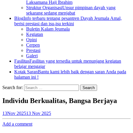
Laksamana Haji Ibrahim
Struktur Organisasi
Unsur pimpinan dayah yang
sekarang sedang menjabat
Blog
Info terbaru tentang pesantren Dayah Jeumala Amal,
berisi prestasi dan isu-isu terkini
Buletin Kalam Jeumala
Kegiatan
Opini
Cerpen
Prestasi
Galeri
Fasilitas
Fasilitas yang tersedia untuk menunjang kegiatan
belajar mengajar
Kotak Saran
Bantu kami lebih baik dengan saran Anda pada
halaman ini !
Search for:
Individu Berkualitas, Bangsa Berjaya
13
Nov 2025
13 Nov 2025
Add a comment