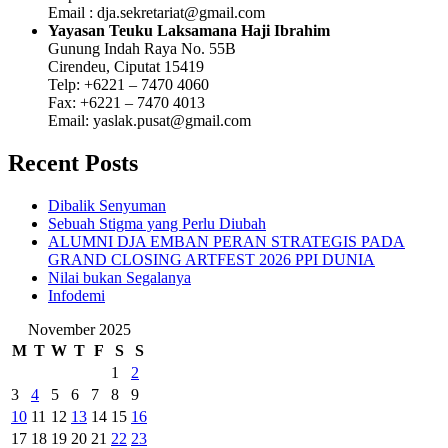
Email : dja.sekretariat@gmail.com
Yayasan Teuku Laksamana Haji Ibrahim
Gunung Indah Raya No. 55B
Cirendeu, Ciputat 15419
Telp: +6221 – 7470 4060
Fax: +6221 – 7470 4013
Email: yaslak.pusat@gmail.com
Recent Posts
Dibalik Senyuman
Sebuah Stigma yang Perlu Diubah
ALUMNI DJA EMBAN PERAN STRATEGIS PADA
GRAND CLOSING ARTFEST 2026 PPI DUNIA
Nilai bukan Segalanya
Infodemi
November 2025
M
T
W
T
F
S
S
1
2
3
4
5
6
7
8
9
10
11
12
13
14
15
16
17
18
19
20
21
22
23