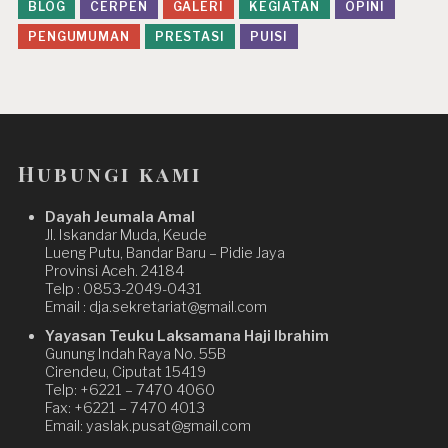
BLOG
CERPEN
GALERI
KEGIATAN
OPINI
PENGUMUMAN
PRESTASI
PUISI
Hubungi kami
Dayah Jeumala Amal
Jl. Iskandar Muda, Keude
Lueng Putu, Bandar Baru – Pidie Jaya
Provinsi Aceh. 24184
Telp : 0853-2049-0431
Email : dja.sekretariat@gmail.com
Yayasan Teuku Laksamana Haji Ibrahim
Gunung Indah Raya No. 55B
Cirendeu, Ciputat 15419
Telp: +6221 – 7470 4060
Fax: +6221 – 7470 4013
Email: yaslak.pusat@gmail.com