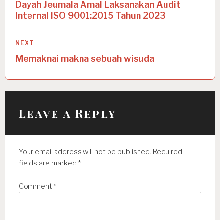
o
Dayah Jeumala Amal Laksanakan Audit
Internal ISO 9001:2015 Tahun 2023
s
t
NEXT
n
Memaknai makna sebuah wisuda
a
v
i
Leave a Reply
g
a
t
Your email address will not be published.
Required
i
fields are marked
*
o
Comment
*
n