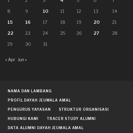
1
2
3
4
5
6
7
8
9
10
11
12
13
14
15
16
17
18
19
20
21
22
23
24
25
26
27
28
29
30
31
« Apr
Jun »
NAMA DAN LAMBANG
PROFIL DAYAH JEUMALA AMAL
PENGURUS YAYASAN
STRUKTUR ORGANISASI
HUBUNGI KAMI
TRACER STUDY ALUMNI
DATA ALUMNI DAYAH JEUMALA AMAL