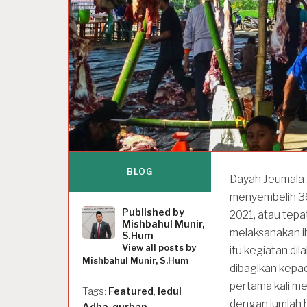
BLOG
Dayah Jeumala 
menyembelih 36 
Published by
2021, atau tepa
Mishbahul Munir,
melaksanakan ib
S.Hum
View all posts by
itu kegiatan di
Mishbahul Munir, S.Hum
dibagikan kepad
pertama kali m
Tags:
Featured
,
Iedul
dengan jumlah h
Adha
,
qurban