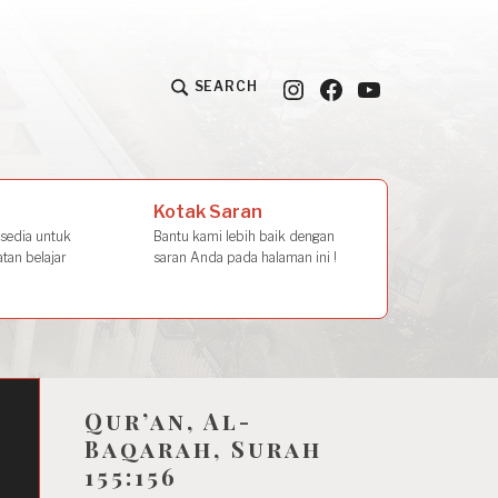
Instagram
Facebook
YouTube
SEARCH
la Amal
Kotak Saran
rsedia untuk
Bantu kami lebih baik dengan
tan belajar
saran Anda pada halaman ini !
Qur’an, Al-
n
Baqarah, Surah
155:156