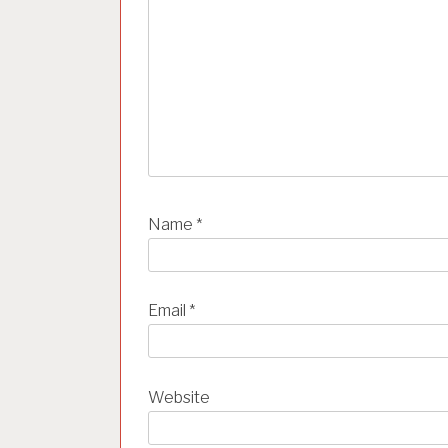
o
n
Name
*
Email
*
Website