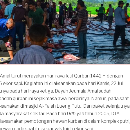
Amal turut merayakan hari raya Idul Qurban 1442 H dengan
ekor sapi. Kegiatan ini dilaksanakan pada hari Kamis, 22 Juli
tnya pada hari raya ketiga. Dayah Jeumala Amal sudah
adah qurban ini sejak masa awal berdirinya. Namun, pada saat
laksanakan di masjid Al-Falah Lueng Putu. Dan paket selanjutnya
a masyarakat sekitar. Pada hari
Udhiyah
tahun 2005, DJA
elaksanakan pemotongan hewan kurban di dalam komplek putri
ewan pada saat itu sebanyak tujuh ekor sapi.