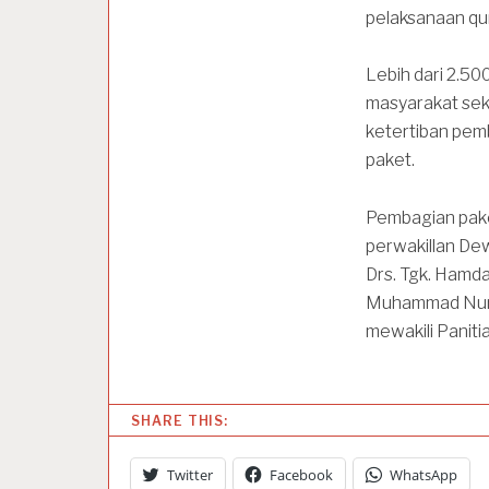
pelaksanaan qu
Lebih dari 2.5
masyarakat sek
ketertiban pem
paket.
Pembagian paket
perwakillan De
Drs. Tgk. Hamda
Muhammad Nurdi
mewakili Panitia
SHARE THIS:
Twitter
Facebook
WhatsApp