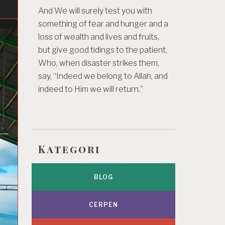
And We will surely test you with
something of fear and hunger and a
loss of wealth and lives and fruits,
but give good tidings to the patient,
Who, when disaster strikes them,
say, “Indeed we belong to Allah, and
indeed to Him we will return.”
Kategori
BLOG
CERPEN