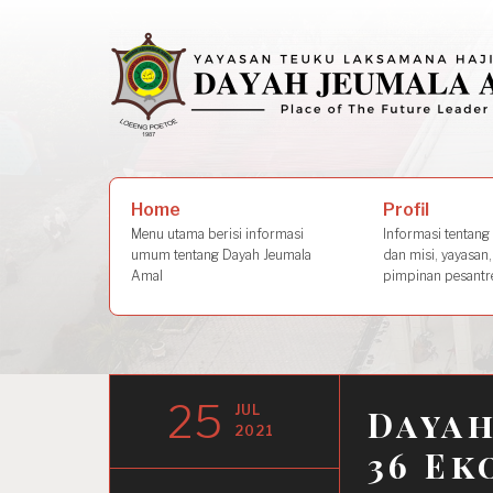
Skip
to
content
Search
Profil
Home
for:
Informasi tentang s
Menu utama berisi informasi
dan misi, yayasan,
umum tentang Dayah Jeumala
pimpinan pesantre
Amal
25
JUL
Dayah
2021
36 Ek