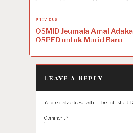
P
PREVIOUS
o
OSMID Jeumala Amal Adak
s
OSPED untuk Murid Baru
t
n
a
Leave a Reply
v
i
g
Your email address will not be published.
R
a
t
Comment
*
i