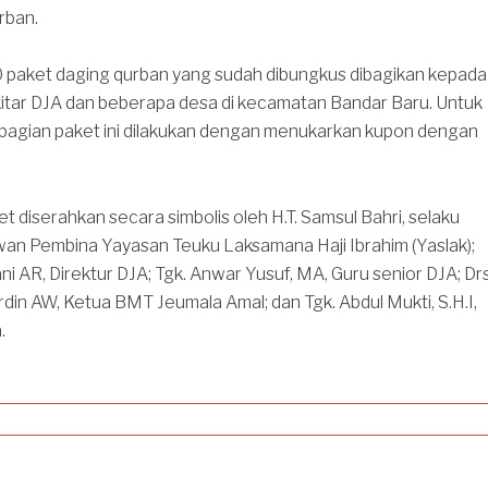
rban.
00 paket daging qurban yang sudah dibungkus dibagikan kepada
itar DJA dan beberapa desa di kecamatan Bandar Baru. Untuk
bagian paket ini dilakukan dengan menukarkan kupon dengan
 diserahkan secara simbolis oleh H.T. Samsul Bahri, selaku
wan Pembina Yayasan Teuku Laksamana Haji Ibrahim (Yaslak);
ni AR, Direktur DJA; Tgk. Anwar Yusuf, MA, Guru senior DJA; Drs
n AW, Ketua BMT Jeumala Amal; dan Tgk. Abdul Mukti, S.H.I,
.