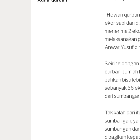
“Hewan qurban 
ekor sapi dan d
menerima 2 ekor
melaksanakan p
Anwar Yusuf di
Seiring denga
qurban. Jumlah
bahkan bisa le
sebanyak 36 eko
dari sumbangan 
Tak kalah dari 
sumbangan, yang
sumbangan dari 
dibagikan kepad