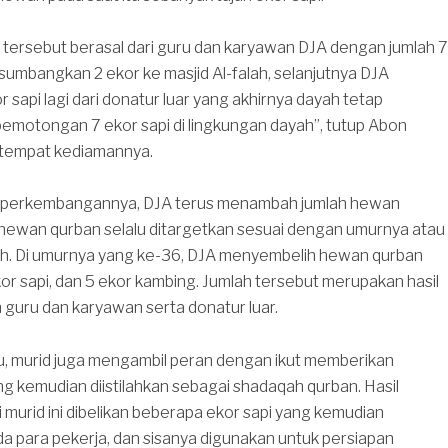
tersebut berasal dari guru dan karyawan DJA dengan jumlah 7
isumbangkan 2 ekor ke masjid Al-falah, selanjutnya DJA
 sapi lagi dari donatur luar yang akhirnya dayah tetap
emotongan 7 ekor sapi di lingkungan dayah”, tutup Abon
 tempat kediamannya.
n perkembangannya, DJA terus menambah jumlah hewan
 hewan qurban selalu ditargetkan sesuai dengan umurnya atau
bih. Di umurnya yang ke-36, DJA menyembelih hewan qurban
r sapi, dan 5 ekor kambing. Jumlah tersebut merupakan hasil
guru dan karyawan serta donatur luar.
itu, murid juga mengambil peran dengan ikut memberikan
 kemudian diistilahkan sebagai shadaqah qurban. Hasil
murid ini dibelikan beberapa ekor sapi yang kemudian
a para pekerja, dan sisanya digunakan untuk persiapan