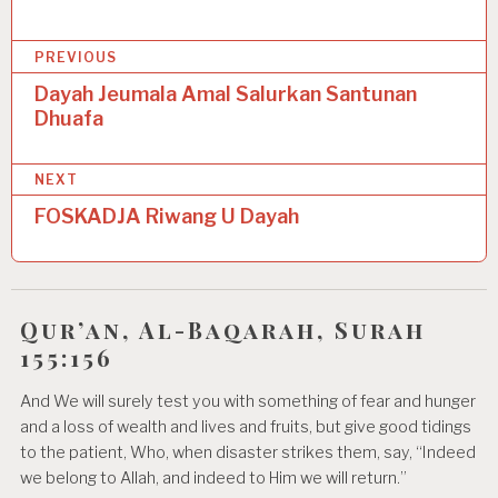
P
PREVIOUS
o
Dayah Jeumala Amal Salurkan Santunan
Dhuafa
s
t
NEXT
n
FOSKADJA Riwang U Dayah
a
v
i
Qur’an, Al-Baqarah, Surah
g
155:156
a
And We will surely test you with something of fear and hunger
t
and a loss of wealth and lives and fruits, but give good tidings
i
to the patient, Who, when disaster strikes them, say, “Indeed
we belong to Allah, and indeed to Him we will return.”