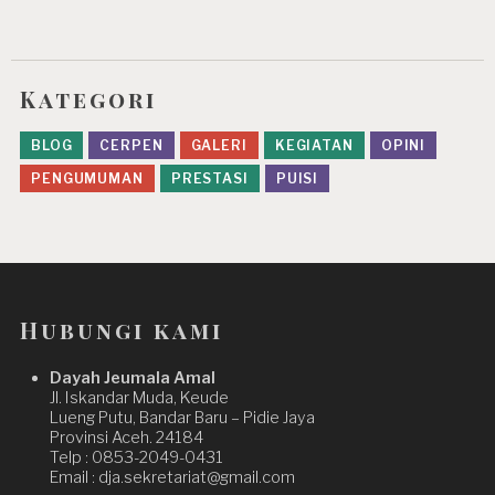
o
n
Kategori
BLOG
CERPEN
GALERI
KEGIATAN
OPINI
PENGUMUMAN
PRESTASI
PUISI
Hubungi kami
Dayah Jeumala Amal
Jl. Iskandar Muda, Keude
Lueng Putu, Bandar Baru – Pidie Jaya
Provinsi Aceh. 24184
Telp : 0853-2049-0431
Email : dja.sekretariat@gmail.com