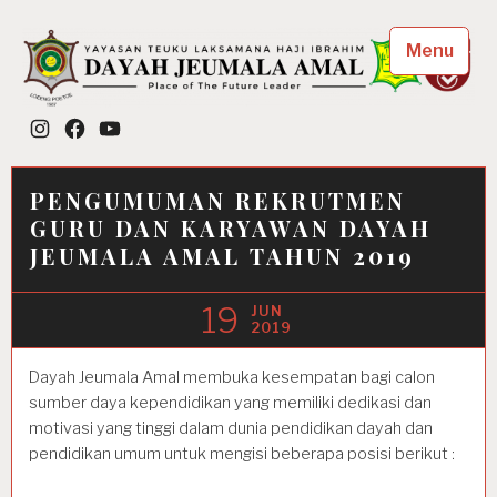
Skip
to
Menu
content
Dayah Jeumala Amal
Instagram
Facebook
YouTube
Place of The Future Leader
PENGUMUMAN REKRUTMEN
GURU DAN KARYAWAN DAYAH
JEUMALA AMAL TAHUN 2019
19
JUN
2019
Dayah Jeumala Amal membuka kesempatan bagi calon
sumber daya kependidikan yang memiliki dedikasi dan
motivasi yang tinggi dalam dunia pendidikan dayah dan
pendidikan umum untuk mengisi beberapa posisi berikut :