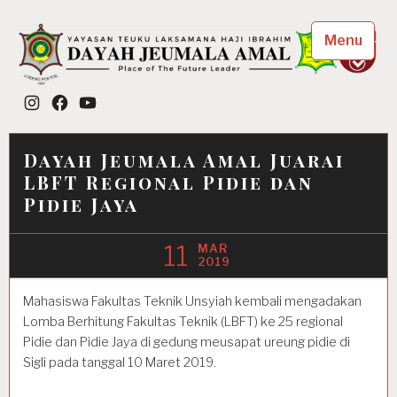
Skip
to
Menu
content
Dayah Jeumala Amal
Instagram
Facebook
YouTube
Place of The Future Leader
Dayah Jeumala Amal Juarai
LBFT Regional Pidie dan
Pidie Jaya
11
MAR
2019
Mahasiswa Fakultas Teknik Unsyiah kembali mengadakan
Lomba Berhitung Fakultas Teknik (LBFT) ke 25 regional
Pidie dan Pidie Jaya di gedung meusapat ureung pidie di
Sigli pada tanggal 10 Maret 2019.