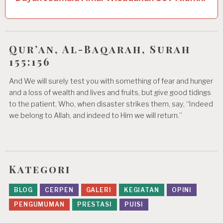
a
v
i
Qur’an, Al-Baqarah, Surah
g
155:156
a
And We will surely test you with something of fear and hunger
t
and a loss of wealth and lives and fruits, but give good tidings
i
to the patient, Who, when disaster strikes them, say, “Indeed
we belong to Allah, and indeed to Him we will return.”
o
n
Kategori
BLOG
CERPEN
GALERI
KEGIATAN
OPINI
PENGUMUMAN
PRESTASI
PUISI