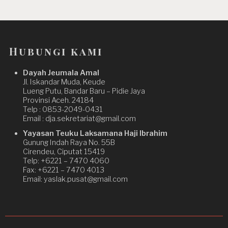
Hubungi kami
Dayah Jeumala Amal
Jl. Iskandar Muda, Keude
Lueng Putu, Bandar Baru – Pidie Jaya
Provinsi Aceh. 24184
Telp : 0853-2049-0431
Email : dja.sekretariat@gmail.com
Yayasan Teuku Laksamana Haji Ibrahim
Gunung Indah Raya No. 55B
Cirendeu, Ciputat 15419
Telp: +6221 – 7470 4060
Fax: +6221 – 7470 4013
Email: yaslak.pusat@gmail.com