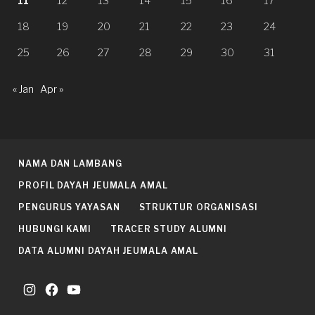
11
12
13
14
15
16
17
18
19
20
21
22
23
24
25
26
27
28
29
30
31
« Jan
Apr »
NAMA DAN LAMBANG
PROFIL DAYAH JEUMALA AMAL
PENGURUS YAYASAN
STRUKTUR ORGANISASI
HUBUNGI KAMI
TRACER STUDY ALUMNI
DATA ALUMNI DAYAH JEUMALA AMAL
Instagram
Facebook
YouTube