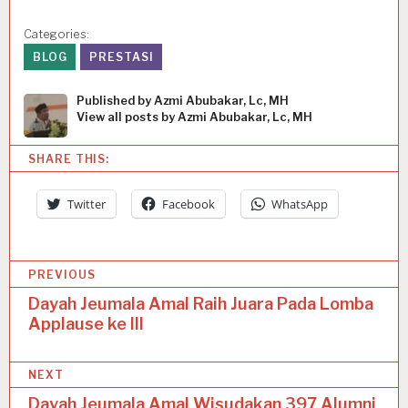
Categories:
BLOG
PRESTASI
Published by
Azmi Abubakar, Lc, MH
View all posts by Azmi Abubakar, Lc, MH
SHARE THIS:
Twitter
Facebook
WhatsApp
P
PREVIOUS
o
Dayah Jeumala Amal Raih Juara Pada Lomba
Applause ke III
s
t
NEXT
n
Dayah Jeumala Amal Wisudakan 397 Alumni