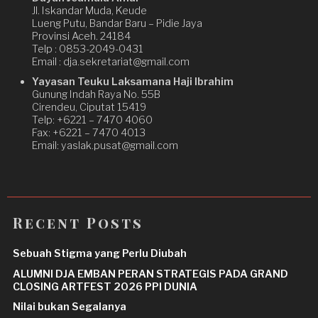
Jl. Iskandar Muda, Keude
Lueng Putu, Bandar Baru – Pidie Jaya
Provinsi Aceh. 24184
Telp : 0853-2049-0431
Email : dja.sekretariat@gmail.com
Yayasan Teuku Laksamana Haji Ibrahim
Gunung Indah Raya No. 55B
Cirendeu, Ciputat 15419
Telp: +6221 – 7470 4060
Fax: +6221 – 7470 4013
Email: yaslak.pusat@gmail.com
Recent Posts
Sebuah Stigma yang Perlu Diubah
ALUMNI DJA EMBAN PERAN STRATEGIS PADA GRAND
CLOSING ARTFEST 2026 PPI DUNIA
Nilai bukan Segalanya