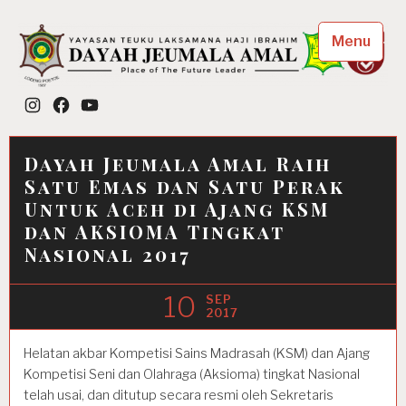
Skip
to
Menu
content
Dayah Jeumala Amal
Instagram
Facebook
YouTube
Place of The Future Leader
Dayah Jeumala Amal Raih
Satu Emas dan Satu Perak
Untuk Aceh di Ajang KSM
dan AKSIOMA Tingkat
Nasional 2017
10
SEP
2017
Helatan akbar Kompetisi Sains Madrasah (KSM) dan Ajang
Kompetisi Seni dan Olahraga (Aksioma) tingkat Nasional
telah usai, dan ditutup secara resmi oleh Sekretaris