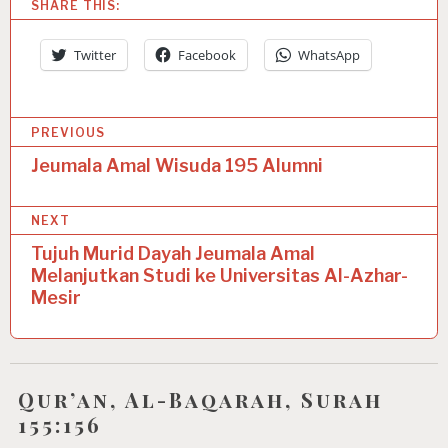
SHARE THIS:
Twitter
Facebook
WhatsApp
P
PREVIOUS
o
Jeumala Amal Wisuda 195 Alumni
s
NEXT
t
Tujuh Murid Dayah Jeumala Amal
n
Melanjutkan Studi ke Universitas Al-Azhar-
a
Mesir
v
i
g
Qur’an, Al-Baqarah, Surah
155:156
a