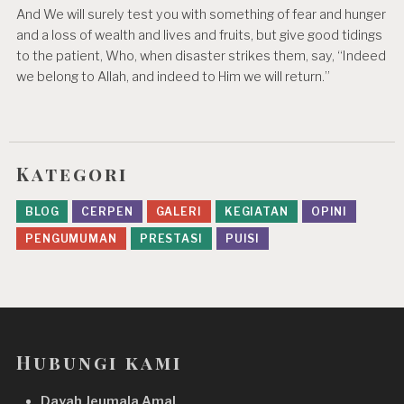
t
And We will surely test you with something of fear and hunger
i
and a loss of wealth and lives and fruits, but give good tidings
to the patient, Who, when disaster strikes them, say, “Indeed
o
we belong to Allah, and indeed to Him we will return.”
n
Kategori
BLOG
CERPEN
GALERI
KEGIATAN
OPINI
PENGUMUMAN
PRESTASI
PUISI
Hubungi kami
Dayah Jeumala Amal