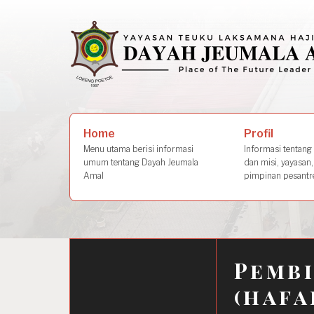
Skip
to
content
Search
Profil
Home
for:
Informasi tentang s
Menu utama berisi informasi
dan misi, yayasan,
umum tentang Dayah Jeumala
pimpinan pesantre
Amal
Pembi
(hafa