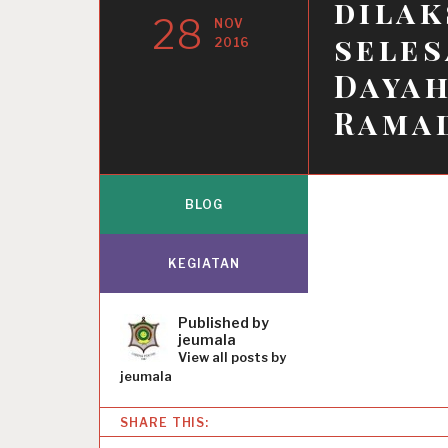
dilak
28
NOV
seles
2016
Dayah
Rama
BLOG
KEGIATAN
Published by
jeumala
View all posts by
jeumala
SHARE THIS: