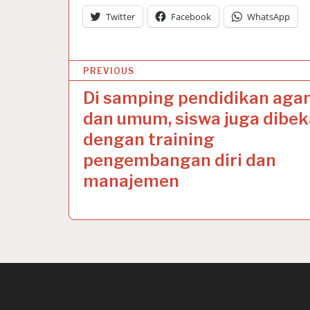
Twitter
Facebook
WhatsApp
P
PREVIOUS
o
Di samping pendidikan ag
s
dan umum, siswa juga dibek
t
dengan training
pengembangan diri dan
n
manajemen
a
v
i
g
a
t