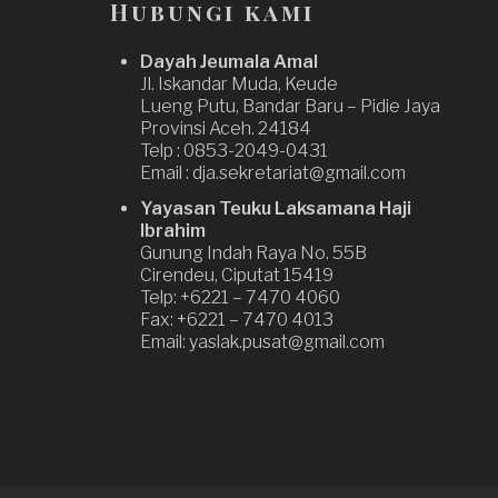
Hubungi kami
i
o
Dayah Jeumala Amal
Jl. Iskandar Muda, Keude
n
Lueng Putu, Bandar Baru – Pidie Jaya
Provinsi Aceh. 24184
Telp : 0853-2049-0431
Email : dja.sekretariat@gmail.com
Yayasan Teuku Laksamana Haji
Ibrahim
Gunung Indah Raya No. 55B
Cirendeu, Ciputat 15419
Telp: +6221 – 7470 4060
Fax: +6221 – 7470 4013
Email: yaslak.pusat@gmail.com