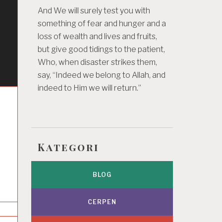
And We will surely test you with
something of fear and hunger and a
loss of wealth and lives and fruits,
but give good tidings to the patient,
Who, when disaster strikes them,
say, “Indeed we belong to Allah, and
indeed to Him we will return.”
Kategori
BLOG
CERPEN