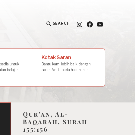
Instagram
Facebook
YouTube
SEARCH
la Amal
Kotak Saran
rsedia untuk
Bantu kami lebih baik dengan
tan belajar
saran Anda pada halaman ini !
Qur’an, Al-
Baqarah, Surah
155:156