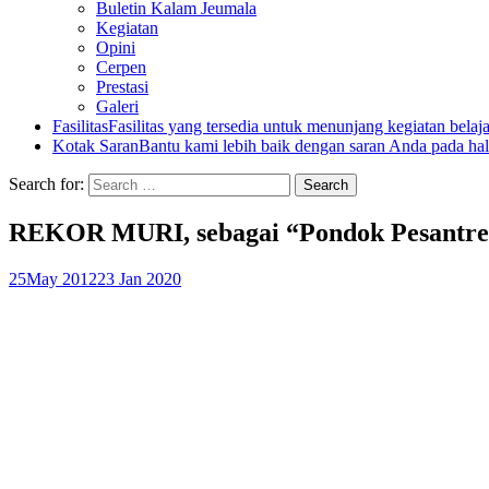
Buletin Kalam Jeumala
Kegiatan
Opini
Cerpen
Prestasi
Galeri
Fasilitas
Fasilitas yang tersedia untuk menunjang kegiatan belaj
Kotak Saran
Bantu kami lebih baik dengan saran Anda pada hal
Search for:
REKOR MURI, sebagai “Pondok Pesantren 
25
May 2012
23 Jan 2020