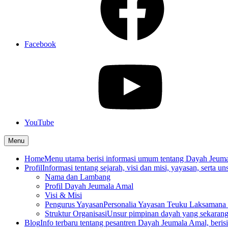
Facebook
YouTube
Menu
Home
Menu utama berisi informasi umum tentang Dayah Jeum
Profil
Informasi tentang sejarah, visi dan misi, yayasan, serta un
Nama dan Lambang
Profil Dayah Jeumala Amal
Visi & Misi
Pengurus Yayasan
Personalia Yayasan Teuku Laksamana 
Struktur Organisasi
Unsur pimpinan dayah yang sekarang
Blog
Info terbaru tentang pesantren Dayah Jeumala Amal, berisi p