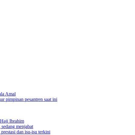
ala Amal
sur pimpinan pesantren saat ini
Haji Ibrahim
 sedang menjabat
restasi dan isu-isu terkini