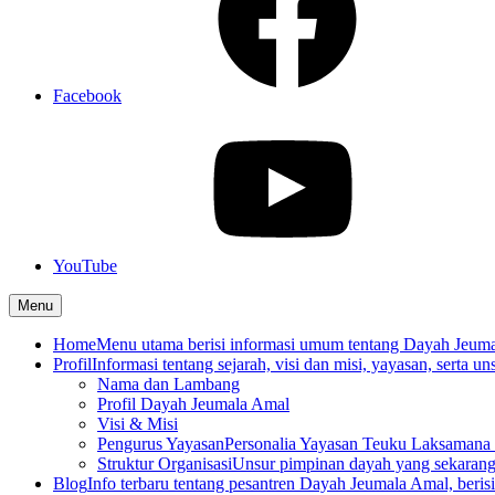
Facebook
YouTube
Menu
Home
Menu utama berisi informasi umum tentang Dayah Jeum
Profil
Informasi tentang sejarah, visi dan misi, yayasan, serta un
Nama dan Lambang
Profil Dayah Jeumala Amal
Visi & Misi
Pengurus Yayasan
Personalia Yayasan Teuku Laksamana 
Struktur Organisasi
Unsur pimpinan dayah yang sekarang
Blog
Info terbaru tentang pesantren Dayah Jeumala Amal, berisi p