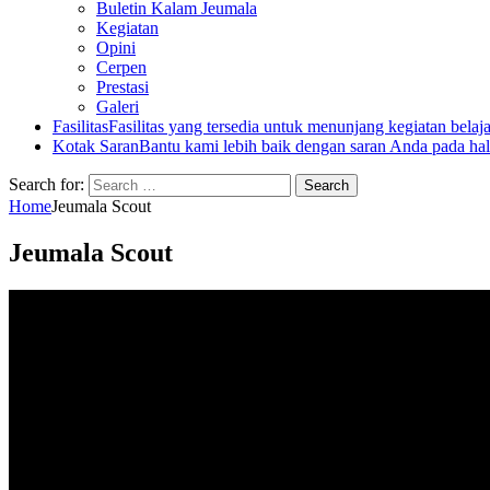
Buletin Kalam Jeumala
Kegiatan
Opini
Cerpen
Prestasi
Galeri
Fasilitas
Fasilitas yang tersedia untuk menunjang kegiatan belaj
Kotak Saran
Bantu kami lebih baik dengan saran Anda pada hal
Search for:
Home
Jeumala Scout
Jeumala Scout