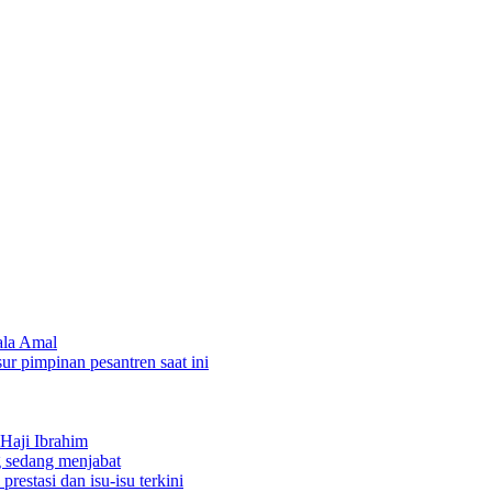
ala Amal
sur pimpinan pesantren saat ini
Haji Ibrahim
 sedang menjabat
restasi dan isu-isu terkini