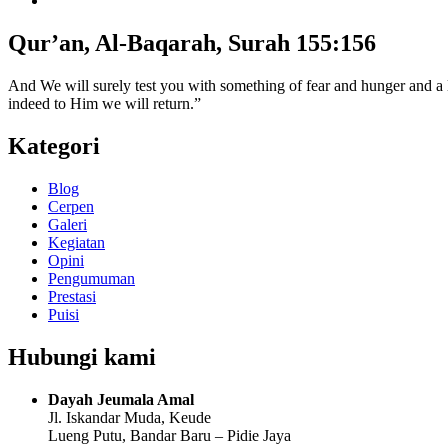
Qur’an, Al-Baqarah, Surah 155:156
And We will surely test you with something of fear and hunger and a lo
indeed to Him we will return.”
Kategori
Blog
Cerpen
Galeri
Kegiatan
Opini
Pengumuman
Prestasi
Puisi
Hubungi kami
Dayah Jeumala Amal
Jl. Iskandar Muda, Keude
Lueng Putu, Bandar Baru – Pidie Jaya