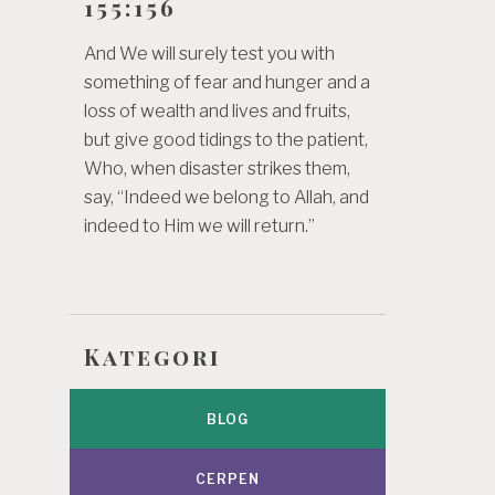
155:156
And We will surely test you with
something of fear and hunger and a
loss of wealth and lives and fruits,
but give good tidings to the patient,
Who, when disaster strikes them,
say, “Indeed we belong to Allah, and
indeed to Him we will return.”
Kategori
BLOG
CERPEN