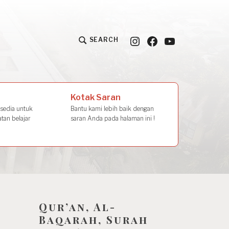
Instagram
Facebook
YouTube
SEARCH
la Amal
Kotak Saran
rsedia untuk
Bantu kami lebih baik dengan
tan belajar
saran Anda pada halaman ini !
Qur’an, Al-
Baqarah, Surah