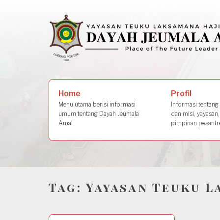
Skip
to
content
Search
Profil
Home
for:
Informasi tentang s
Menu utama berisi informasi
dan misi, yayasan,
umum tentang Dayah Jeumala
pimpinan pesantre
Amal
Tag:
Yayasan Teuku L