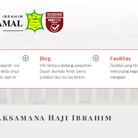
Dayah Jeuma
Place of The Future Leader
Blog
Fasilitas
expand
expand
child
child
ejarah, visi
Info terbaru tentang pesantren
Fasilitas yang te
menu
menu
 serta unsur
Dayah Jeumala Amal, berisi
menunjang kegia
n saat ini
prestasi dan isu-isu terkini
mengajar
aksamana Haji Ibrahim