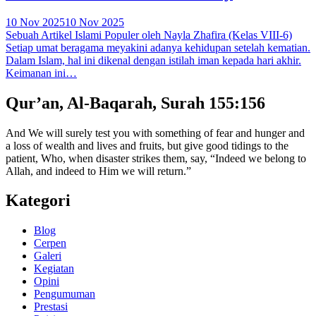
10 Nov 2025
10 Nov 2025
Sebuah Artikel Islami Populer oleh Nayla Zhafira (Kelas VIII-6)
Setiap umat beragama meyakini adanya kehidupan setelah kematian.
Dalam Islam, hal ini dikenal dengan istilah iman kepada hari akhir.
Keimanan ini…
Qur’an, Al-Baqarah, Surah 155:156
And We will surely test you with something of fear and hunger and
a loss of wealth and lives and fruits, but give good tidings to the
patient, Who, when disaster strikes them, say, “Indeed we belong to
Allah, and indeed to Him we will return.”
Kategori
Blog
Cerpen
Galeri
Kegiatan
Opini
Pengumuman
Prestasi