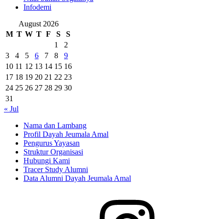
Infodemi
August 2026
M
T
W
T
F
S
S
1
2
3
4
5
6
7
8
9
10
11
12
13
14
15
16
17
18
19
20
21
22
23
24
25
26
27
28
29
30
31
« Jul
Nama dan Lambang
Profil Dayah Jeumala Amal
Pengurus Yayasan
Struktur Organisasi
Hubungi Kami
Tracer Study Alumni
Data Alumni Dayah Jeumala Amal