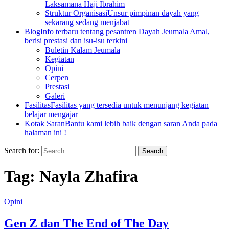
Laksamana Haji Ibrahim
Struktur Organisasi
Unsur pimpinan dayah yang
sekarang sedang menjabat
Blog
Info terbaru tentang pesantren Dayah Jeumala Amal,
berisi prestasi dan isu-isu terkini
Buletin Kalam Jeumala
Kegiatan
Opini
Cerpen
Prestasi
Galeri
Fasilitas
Fasilitas yang tersedia untuk menunjang kegiatan
belajar mengajar
Kotak Saran
Bantu kami lebih baik dengan saran Anda pada
halaman ini !
Search for:
Tag:
Nayla Zhafira
Opini
Gen Z dan The End of The Day