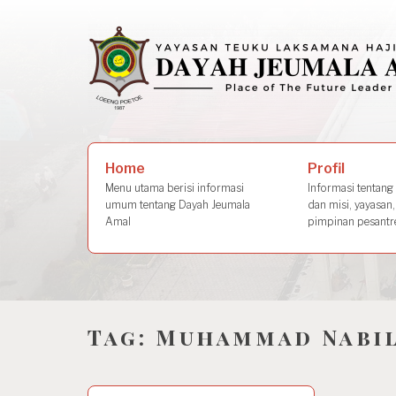
Skip
to
content
Search
Profil
Home
for:
Informasi tentang s
Menu utama berisi informasi
dan misi, yayasan,
umum tentang Dayah Jeumala
pimpinan pesantre
Amal
Tag:
Muhammad Nabi