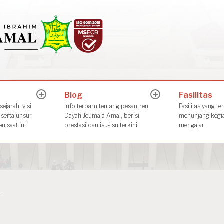
Dayah Jeuma
Place of The Future Leader
Blog
Fasilitas
expand
expand
child
child
ejarah, visi
Info terbaru tentang pesantren
Fasilitas yang te
menu
menu
 serta unsur
Dayah Jeumala Amal, berisi
menunjang kegia
n saat ini
prestasi dan isu-isu terkini
mengajar
l