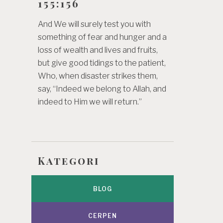
155:156
And We will surely test you with
something of fear and hunger and a
loss of wealth and lives and fruits,
but give good tidings to the patient,
Who, when disaster strikes them,
say, “Indeed we belong to Allah, and
indeed to Him we will return.”
Kategori
BLOG
CERPEN