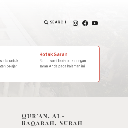
Instagram
Facebook
YouTube
SEARCH
la Amal
Kotak Saran
rsedia untuk
Bantu kami lebih baik dengan
tan belajar
saran Anda pada halaman ini !
Qur’an, Al-
Baqarah, Surah