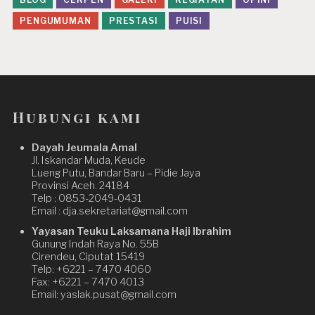
PENGUMUMAN
PRESTASI
PUISI
Hubungi kami
Dayah Jeumala Amal
Jl. Iskandar Muda, Keude
Lueng Putu, Bandar Baru – Pidie Jaya
Provinsi Aceh. 24184
Telp : 0853-2049-0431
Email : dja.sekretariat@gmail.com
Yayasan Teuku Laksamana Haji Ibrahim
Gunung Indah Raya No. 55B
Cirendeu, Ciputat 15419
Telp: +6221 – 7470 4060
Fax: +6221 – 7470 4013
Email: yaslak.pusat@gmail.com