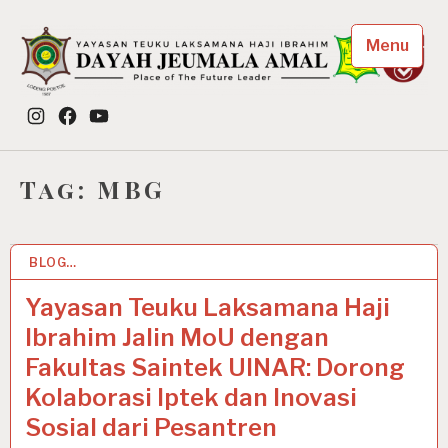
Skip
to
Menu
content
Dayah Jeumala Amal
Instagram
Facebook
YouTube
Place of The Future Leader
Tag:
MBG
BLOG…
14 MAY 2025
Yayasan Teuku Laksamana Haji
Ibrahim Jalin MoU dengan
Fakultas Saintek UINAR: Dorong
Kolaborasi Iptek dan Inovasi
Sosial dari Pesantren