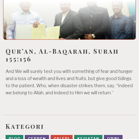
Qur’an, Al-Baqarah, Surah
155:156
And We will surely test you with something of fear and hunger
and a loss of wealth and lives and fruits, but give good tidings
to the patient, Who, when disaster strikes them, say, “Indeed
we belong to Allah, and indeed to Him we will return.”
Kategori
BLOG
CERPEN
GALERI
KEGIATAN
OPINI