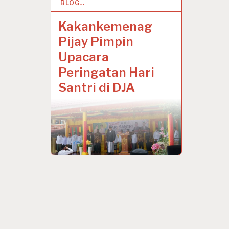
BLOG…
23 OCT 2021
Kakankemenag
Pijay Pimpin
Upacara
Peringatan Hari
Santri di DJA