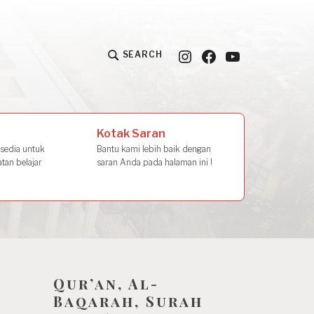
Instagram
Facebook
YouTube
SEARCH
la Amal
Kotak Saran
rsedia untuk
Bantu kami lebih baik dengan
tan belajar
saran Anda pada halaman ini !
Qur’an, Al-
Baqarah, Surah