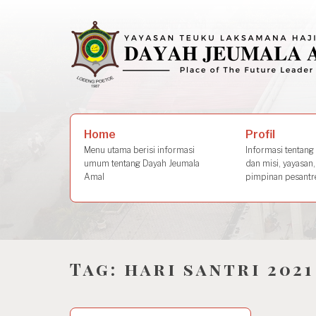
Skip
to
content
Search
Profil
Home
for:
Informasi tentang s
Menu utama berisi informasi
dan misi, yayasan,
umum tentang Dayah Jeumala
pimpinan pesantre
Amal
Tag:
hari santri 2021