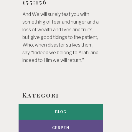
155:156
And We will surely test you with
something of fear and hunger and a
loss of wealth and lives and fruits,
but give good tidings to the patient,
Who, when disaster strikes them,
say, “Indeed we belong to Allah, and
indeed to Him we will return.”
Kategori
BLOG
CERPEN