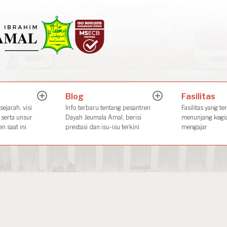
Dayah Jeuma
Place of The Future Leader
Blog
Fasilitas
expand
expand
child
child
ejarah, visi
Info terbaru tentang pesantren
Fasilitas yang te
menu
menu
 serta unsur
Dayah Jeumala Amal, berisi
menunjang kegia
n saat ini
prestasi dan isu-isu terkini
mengajar