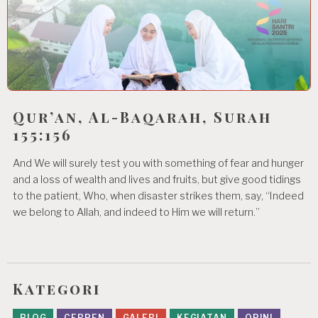
Qur’an, Al-Baqarah, Surah
155:156
And We will surely test you with something of fear and hunger
and a loss of wealth and lives and fruits, but give good tidings
to the patient, Who, when disaster strikes them, say, “Indeed
we belong to Allah, and indeed to Him we will return.”
Kategori
BLOG
CERPEN
GALERI
KEGIATAN
OPINI