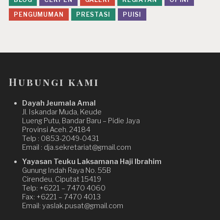
PENGUMUMAN
PRESTASI
PUISI
Hubungi kami
Dayah Jeumala Amal
Jl. Iskandar Muda, Keude
Lueng Putu, Bandar Baru – Pidie Jaya
Provinsi Aceh. 24184
Telp : 0853-2049-0431
Email : dja.sekretariat@gmail.com
Yayasan Teuku Laksamana Haji Ibrahim
Gunung Indah Raya No. 55B
Cirendeu, Ciputat 15419
Telp: +6221 – 7470 4060
Fax: +6221 – 7470 4013
Email: yaslak.pusat@gmail.com