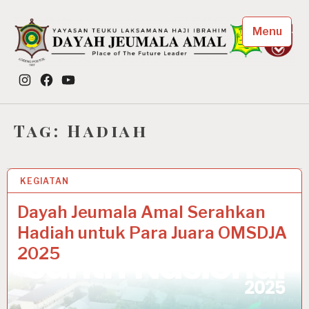
Skip
to
Menu
content
Dayah Jeumala Amal
Instagram
Facebook
YouTube
Place of The Future Leader
Tag:
Hadiah
KEGIATAN
22 OCT 2025
Dayah Jeumala Amal Serahkan
Hadiah untuk Para Juara OMSDJA
2025