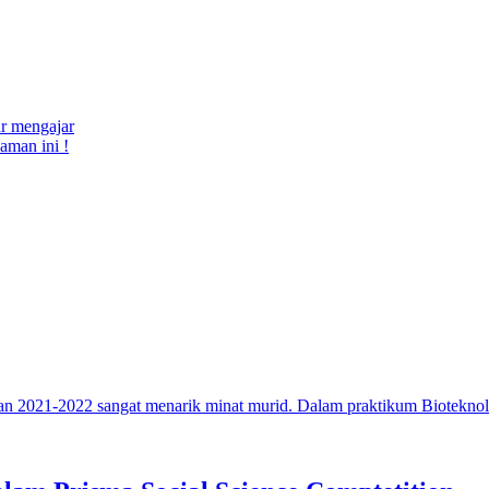
ar mengajar
aman ini !
jaran 2021-2022 sangat menarik minat murid. Dalam praktikum Biotekn