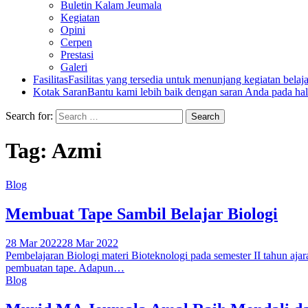
Buletin Kalam Jeumala
Kegiatan
Opini
Cerpen
Prestasi
Galeri
Fasilitas
Fasilitas yang tersedia untuk menunjang kegiatan belaj
Kotak Saran
Bantu kami lebih baik dengan saran Anda pada hal
Search for:
Tag:
Azmi
Blog
Membuat Tape Sambil Belajar Biologi
28 Mar 2022
28 Mar 2022
Pembelajaran Biologi materi Bioteknologi pada semester II tahun a
pembuatan tape. Adapun…
Blog