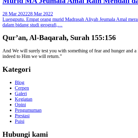
Murid MA Jeumala Amal Raih Mendali dal
28 Mar 2022
28 Mar 2022
Luengputu. Empat orang murid Madrasah Aliyah Jeumala Amal meraih
dalam bidang studi geografi,…
Qur’an, Al-Baqarah, Surah 155:156
And We will surely test you with something of fear and hunger and a lo
indeed to Him we will return.”
Kategori
Blog
Cerpen
Galeri
Kegiatan
Opini
Pengumuman
Prestasi
Puisi
Hubungi kami