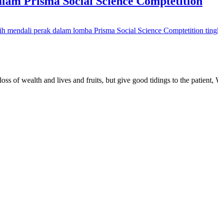
am Prisma Social Science Comptetition
 mendali perak dalam lomba Prisma Social Science Comptetition tin
ss of wealth and lives and fruits, but give good tidings to the patient