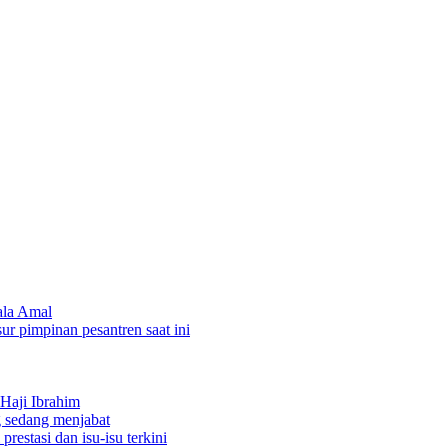
ala Amal
sur pimpinan pesantren saat ini
Haji Ibrahim
 sedang menjabat
restasi dan isu-isu terkini