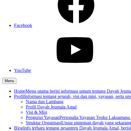
Facebook
YouTube
Menu
Home
Menu utama berisi informasi umum tentang Dayah Jeum
Profil
Informasi tentang sejarah, visi dan misi, yayasan, serta un
Nama dan Lambang
Profil Dayah Jeumala Amal
Visi & Misi
Pengurus Yayasan
Personalia Yayasan Teuku Laksamana 
Struktur Organisasi
Unsur pimpinan dayah yang sekarang
Blog
Info terbaru tentang pesantren Dayah Jeumala Amal, berisi p