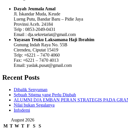
Dayah Jeumala Amal
Jl. Iskandar Muda, Keude
Lueng Putu, Bandar Baru – Pidie Jaya
Provinsi Aceh. 24184
Telp : 0853-2049-0431
Email : dja.sekretariat@gmail.com
Yayasan Teuku Laksamana Haji Ibrahim
Gunung Indah Raya No. 55B
Cirendeu, Ciputat 15419
Telp: +6221 – 7470 4060
Fax: +6221 – 7470 4013
Email: yaslak.pusat@gmail.com
Recent Posts
Dibalik Senyuman
Sebuah Stigma yang Perlu Diubah
ALUMNI DJA EMBAN PERAN STRATEGIS PADA GRAND
Nilai bukan Segalanya
Infodemi
August 2026
M
T
W
T
F
S
S