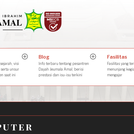
Dayah Jeuma
Place of The Future Leader
Blog
Fasilitas
expand
expand
child
child
ejarah, visi
Info terbaru tentang pesantren
Fasilitas yang te
menu
menu
 serta unsur
Dayah Jeumala Amal, berisi
menunjang kegia
n saat ini
prestasi dan isu-isu terkini
mengajar
puter