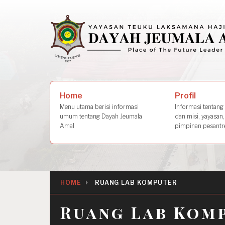
Skip
to
content
Search
Profil
Home
for:
Informasi tentang s
Menu utama berisi informasi
dan misi, yayasan,
umum tentang Dayah Jeumala
pimpinan pesantre
Amal
HOME
RUANG LAB KOMPUTER
Ruang Lab Kom