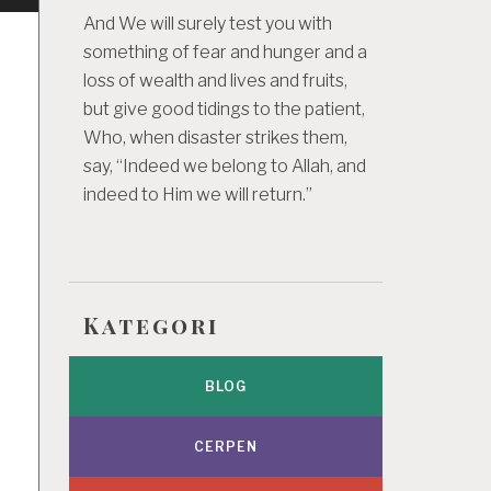
And We will surely test you with
something of fear and hunger and a
loss of wealth and lives and fruits,
but give good tidings to the patient,
Who, when disaster strikes them,
say, “Indeed we belong to Allah, and
indeed to Him we will return.”
Kategori
BLOG
CERPEN