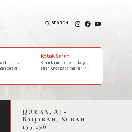
Instagram
Facebook
YouTube
SEARCH
la Amal
Kotak Saran
rsedia untuk
Bantu kami lebih baik dengan
tan belajar
saran Anda pada halaman ini !
Qur’an, Al-
Baqarah, Surah
155:156