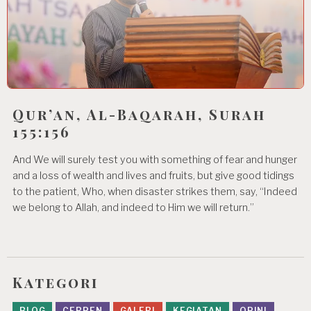
Qur’an, Al-Baqarah, Surah
155:156
And We will surely test you with something of fear and hunger
and a loss of wealth and lives and fruits, but give good tidings
to the patient, Who, when disaster strikes them, say, “Indeed
we belong to Allah, and indeed to Him we will return.”
Kategori
BLOG
CERPEN
GALERI
KEGIATAN
OPINI