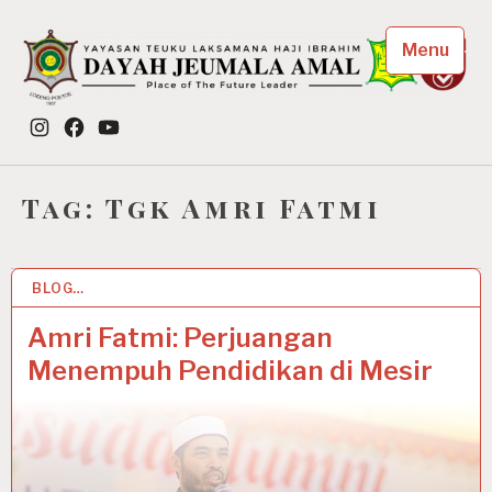
Skip
to
Menu
content
Dayah Jeumala Amal
Instagram
Facebook
YouTube
Place of The Future Leader
Tag:
Tgk Amri Fatmi
BLOG…
16 APR 2021
Amri Fatmi: Perjuangan
Menempuh Pendidikan di Mesir