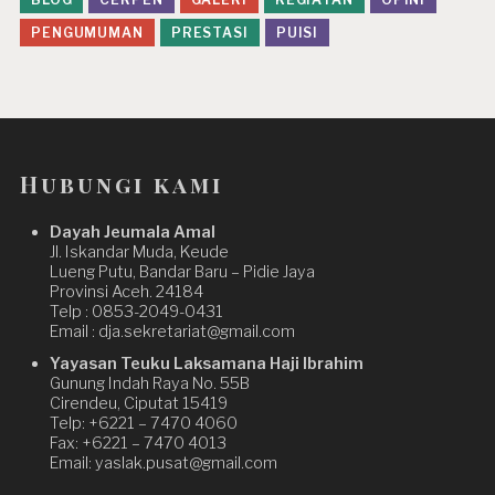
PENGUMUMAN
PRESTASI
PUISI
Hubungi kami
Dayah Jeumala Amal
Jl. Iskandar Muda, Keude
Lueng Putu, Bandar Baru – Pidie Jaya
Provinsi Aceh. 24184
Telp : 0853-2049-0431
Email : dja.sekretariat@gmail.com
Yayasan Teuku Laksamana Haji Ibrahim
Gunung Indah Raya No. 55B
Cirendeu, Ciputat 15419
Telp: +6221 – 7470 4060
Fax: +6221 – 7470 4013
Email: yaslak.pusat@gmail.com