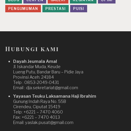
PENGUMUMAN
PRESTASI
PUISI
Hubungi kami
Dayah Jeumala Amal
Jl. Iskandar Muda, Keude
Lueng Putu, Bandar Baru – Pidie Jaya
Provinsi Aceh. 24184
Telp : 0853-2049-0431
Email : dja.sekretariat@gmail.com
Yayasan Teuku Laksamana Haji Ibrahim
Gunung Indah Raya No. 55B
Cirendeu, Ciputat 15419
Telp: +6221 – 7470 4060
Fax: +6221 – 7470 4013
Email: yaslak.pusat@gmail.com