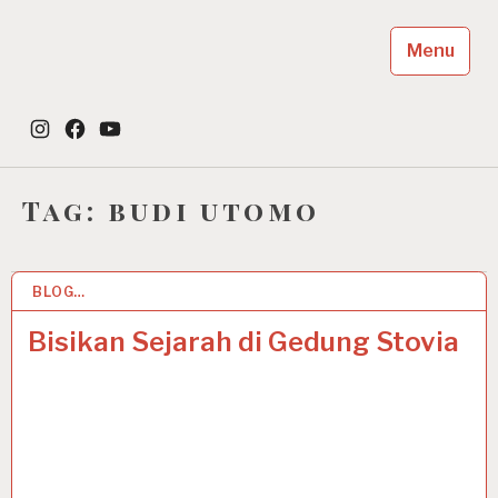
Skip
to
Menu
content
Dayah Jeumala Amal
Instagram
Facebook
YouTube
Place of The Future Leader
Tag:
budi utomo
BLOG…
20 MAY 2025
Bisikan Sejarah di Gedung Stovia