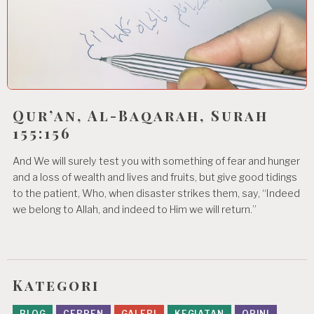
Qur’an, Al-Baqarah, Surah
155:156
And We will surely test you with something of fear and hunger
and a loss of wealth and lives and fruits, but give good tidings
to the patient, Who, when disaster strikes them, say, “Indeed
we belong to Allah, and indeed to Him we will return.”
Kategori
BLOG
CERPEN
GALERI
KEGIATAN
OPINI