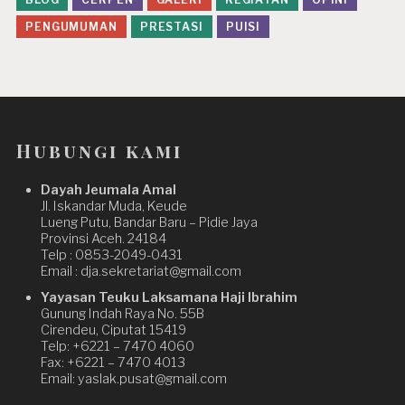
PENGUMUMAN
PRESTASI
PUISI
Hubungi kami
Dayah Jeumala Amal
Jl. Iskandar Muda, Keude
Lueng Putu, Bandar Baru – Pidie Jaya
Provinsi Aceh. 24184
Telp : 0853-2049-0431
Email : dja.sekretariat@gmail.com
Yayasan Teuku Laksamana Haji Ibrahim
Gunung Indah Raya No. 55B
Cirendeu, Ciputat 15419
Telp: +6221 – 7470 4060
Fax: +6221 – 7470 4013
Email: yaslak.pusat@gmail.com