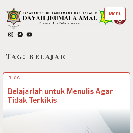
Skip
to
Menu
content
Dayah Jeumala Amal
Instagram
Facebook
YouTube
Place of The Future Leader
Tag:
belajar
BLOG
6 JUL 2021
Belajarlah untuk Menulis Agar
Tidak Terkikis