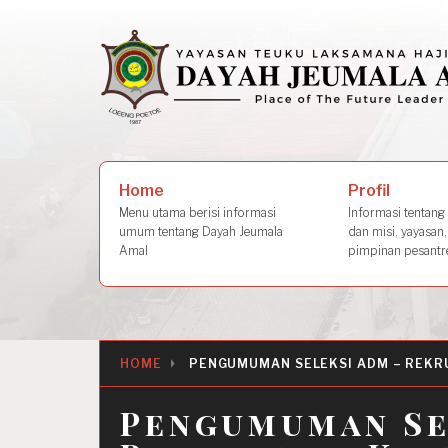
Skip
to
content
Search
Profil
Home
for:
Informasi tentang s
Menu utama berisi informasi
dan misi, yayasan,
umum tentang Dayah Jeumala
pimpinan pesantre
Amal
HOME
PENGUMUMAN SELEKSI ADM – REKR
Pengumuman Se