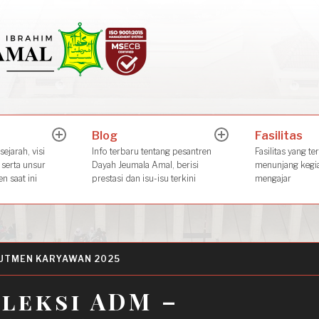
Dayah Jeuma
Place of The Future Leader
Blog
Fasilitas
expand
expand
child
child
ejarah, visi
Info terbaru tentang pesantren
Fasilitas yang te
menu
menu
 serta unsur
Dayah Jeumala Amal, berisi
menunjang kegia
n saat ini
prestasi dan isu-isu terkini
mengajar
UTMEN KARYAWAN 2025
leksi ADM –