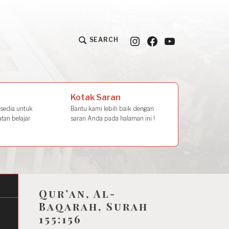
Instagram
Facebook
YouTube
SEARCH
la Amal
Kotak Saran
rsedia untuk
Bantu kami lebih baik dengan
tan belajar
saran Anda pada halaman ini !
Qur’an, Al-
Baqarah, Surah
155:156