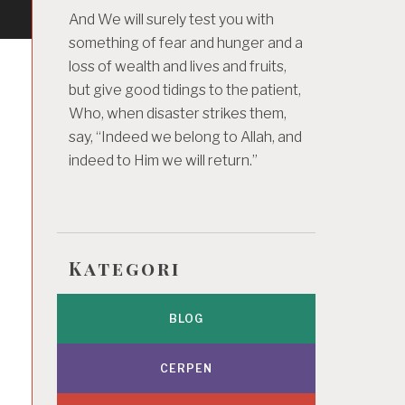
And We will surely test you with
something of fear and hunger and a
loss of wealth and lives and fruits,
but give good tidings to the patient,
Who, when disaster strikes them,
say, “Indeed we belong to Allah, and
indeed to Him we will return.”
Kategori
BLOG
CERPEN