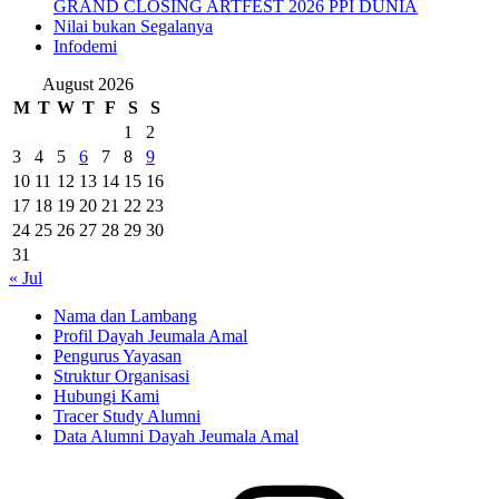
GRAND CLOSING ARTFEST 2026 PPI DUNIA
Nilai bukan Segalanya
Infodemi
August 2026
M
T
W
T
F
S
S
1
2
3
4
5
6
7
8
9
10
11
12
13
14
15
16
17
18
19
20
21
22
23
24
25
26
27
28
29
30
31
« Jul
Nama dan Lambang
Profil Dayah Jeumala Amal
Pengurus Yayasan
Struktur Organisasi
Hubungi Kami
Tracer Study Alumni
Data Alumni Dayah Jeumala Amal