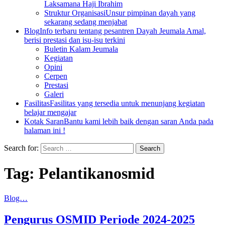
Laksamana Haji Ibrahim
Struktur Organisasi
Unsur pimpinan dayah yang
sekarang sedang menjabat
Blog
Info terbaru tentang pesantren Dayah Jeumala Amal,
berisi prestasi dan isu-isu terkini
Buletin Kalam Jeumala
Kegiatan
Opini
Cerpen
Prestasi
Galeri
Fasilitas
Fasilitas yang tersedia untuk menunjang kegiatan
belajar mengajar
Kotak Saran
Bantu kami lebih baik dengan saran Anda pada
halaman ini !
Search for:
Tag:
Pelantikanosmid
Blog…
Pengurus OSMID Periode 2024-2025