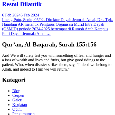
Resmi Dilantik
6 Feb 2024
6 Feb 2024
Lueng Putu, Senin, 05/02- Direktur Dayah Jeumala Amal, Drs. Tgk.
Hamdani AR melantik Pengurus Organisasi Murid Intra Dayah
(OSMID) periode 2024-2025 bertempat di Rumoh Aceh Kampus
Putri Dayah Jeumala Amal.…
Qur’an, Al-Baqarah, Surah 155:156
And We will surely test you with something of fear and hunger and
a loss of wealth and lives and fruits, but give good tidings to the
patient, Who, when disaster strikes them, say, “Indeed we belong to
Allah, and indeed to Him we will return.”
Kategori
Blog
Cerpen
Galeri
Kegiatan
Opini
Pengumuman