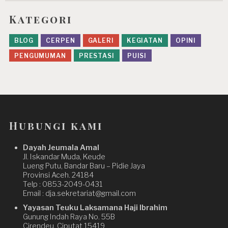
Kategori
BLOG
CERPEN
GALERI
KEGIATAN
OPINI
PENGUMUMAN
PRESTASI
PUISI
Hubungi kami
Dayah Jeumala Amal
Jl. Iskandar Muda, Keude
Lueng Putu, Bandar Baru – Pidie Jaya
Provinsi Aceh. 24184
Telp : 0853-2049-0431
Email : dja.sekretariat@gmail.com
Yayasan Teuku Laksamana Haji Ibrahim
Gunung Indah Raya No. 55B
Cirendeu, Ciputat 15419