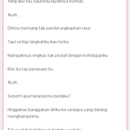
Yang aku tau, kaurindu layaknya kurindu.
Ayah…
Dirimu memang tak pandai ungkapkan rasa
Tapi setiap langkahku kau terka
Nampaknya, engkau tak peduli dengan kehidupanku
Kini, ku tau perasaan itu.
Ayah…
Seperti apa harapanmu padaku?
Hinggakau banggakan diriku ke sesiapa yang datang
menghampirimu
Tak peduli ringkihnya tubuhmu saat itu