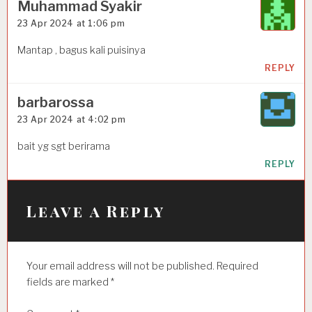
a
Muhammad Syakir
23 Apr 2024 at 1:06 pm
t
i
Mantap , bagus kali puisinya
REPLY
o
n
barbarossa
23 Apr 2024 at 4:02 pm
bait yg sgt berirama
REPLY
Leave a Reply
Your email address will not be published.
Required
fields are marked
*