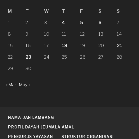
M
T
W
T
F
S
S
1
2
3
4
5
6
7
8
9
10
11
12
13
14
15
16
17
18
19
20
21
22
23
24
25
26
27
28
29
30
« Mar
May »
NAMA DAN LAMBANG
PROFIL DAYAH JEUMALA AMAL
PENGURUS YAYASAN
STRUKTUR ORGANISASI