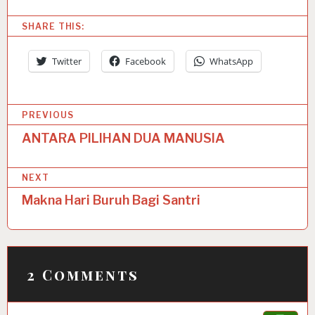
SHARE THIS:
Twitter
Facebook
WhatsApp
P
PREVIOUS
o
ANTARA PILIHAN DUA MANUSIA
s
NEXT
t
Makna Hari Buruh Bagi Santri
n
a
v
2 Comments
i
g