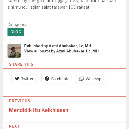
seterusnya bergantian hingga jam 2 larut malam, dan dari
sini muncul istilah salat taraweh 100 rakaat.
Categories:
BLOG
Published by
Azmi Abubakar, Lc, MH
View all posts by Azmi Abubakar, Lc, MH
SHARE THIS:
Twitter
Facebook
WhatsApp
P
PREVIOUS
o
Mendidik itu Keikhlasan
s
NEXT