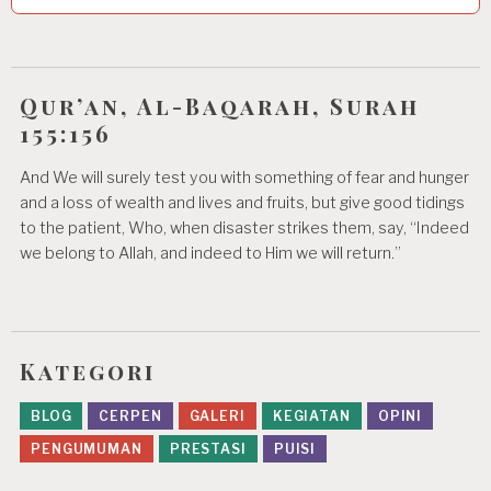
Qur’an, Al-Baqarah, Surah
155:156
And We will surely test you with something of fear and hunger
and a loss of wealth and lives and fruits, but give good tidings
to the patient, Who, when disaster strikes them, say, “Indeed
we belong to Allah, and indeed to Him we will return.”
Kategori
BLOG
CERPEN
GALERI
KEGIATAN
OPINI
PENGUMUMAN
PRESTASI
PUISI