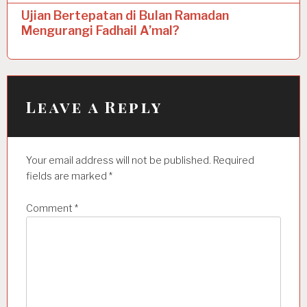
t
Ujian Bertepatan di Bulan Ramadan
n
Mengurangi Fadhail A’mal?
a
v
i
Leave a Reply
g
a
t
Your email address will not be published.
Required
i
fields are marked
*
o
Comment
*
n