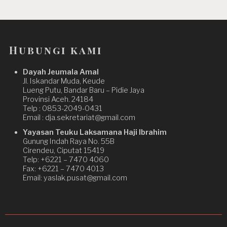
Hubungi kami
Dayah Jeumala Amal
Jl. Iskandar Muda, Keude
Lueng Putu, Bandar Baru – Pidie Jaya
Provinsi Aceh. 24184
Telp : 0853-2049-0431
Email : dja.sekretariat@gmail.com
Yayasan Teuku Laksamana Haji Ibrahim
Gunung Indah Raya No. 55B
Cirendeu, Ciputat 15419
Telp: +6221 – 7470 4060
Fax: +6221 – 7470 4013
Email: yaslak.pusat@gmail.com